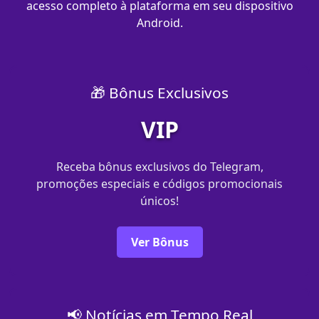
acesso completo à plataforma em seu dispositivo
Android.
🎁 Bônus Exclusivos
VIP
Receba bônus exclusivos do Telegram,
promoções especiais e códigos promocionais
únicos!
Ver Bônus
📢 Notícias em Tempo Real