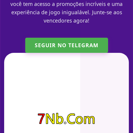
você tem acesso a promoções incríveis e uma
experiência de jogo inigualável. Junte-se aos
vencedores agora!
SEGUIR NO TELEGRAM