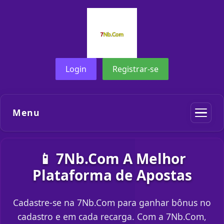
Login
Registrar-se
Menu
📱 7Nb.Com A Melhor
Plataforma de Apostas
Cadastre-se na 7Nb.Com para ganhar bônus no
cadastro e em cada recarga. Com a 7Nb.Com,