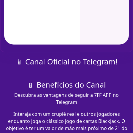
📱 Canal Oficial no Telegram!
📱 Benefícios do Canal
Descubra as vantagens de seguir a 7FF APP no
Telegram
Interaja com um crupiê real e outros jogadores
enquanto joga o clássico jogo de cartas Blackjack. O
objetivo é ter um valor de mão mais próximo de 21 do