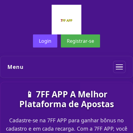
Login
Registrar-se
Menu
📱 7FF APP A Melhor
Plataforma de Apostas
Cadastre-se na 7FF APP para ganhar bônus no
cadastro e em cada recarga. Com a 7FF APP, você