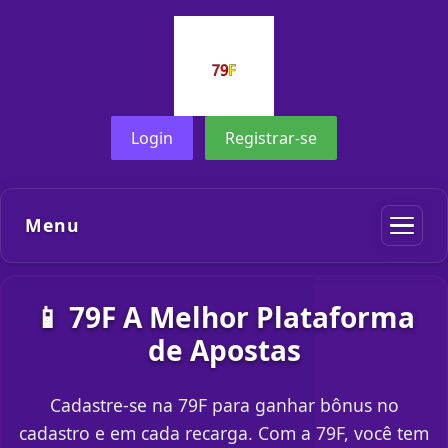
Login
Registrar-se
Menu
📱 79F A Melhor Plataforma
de Apostas
Cadastre-se na 79F para ganhar bônus no
cadastro e em cada recarga. Com a 79F, você tem