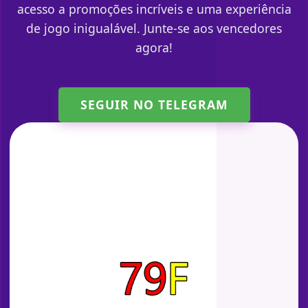
acesso a promoções incríveis e uma experiência
de jogo inigualável. Junte-se aos vencedores
agora!
SEGUIR NO TELEGRAM