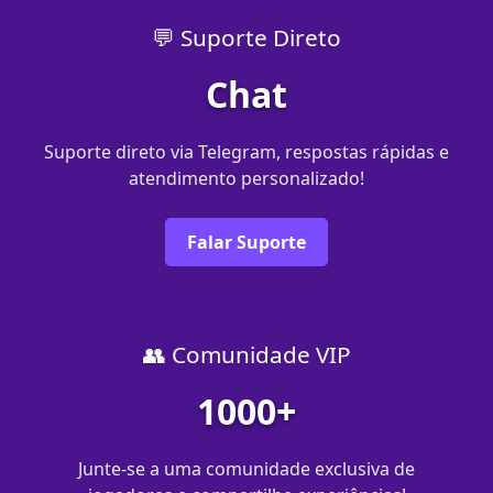
💬 Suporte Direto
Chat
Suporte direto via Telegram, respostas rápidas e
atendimento personalizado!
Falar Suporte
👥 Comunidade VIP
1000+
Junte-se a uma comunidade exclusiva de