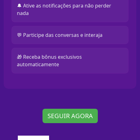
🔔 Ative as notificações para não perder
nada
💬 Participe das conversas e interaja
🎁 Receba bônus exclusivos
automaticamente
SEGUIR AGORA