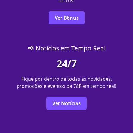
únicos!
Ver Bônus
📢 Notícias em Tempo Real
24/7
Fique por dentro de todas as novidades,
promoções e eventos da 78F em tempo real!
Ver Notícias