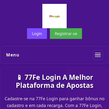
Login
Registrar-se
Menu
📱 77Fe Login A Melhor
Plataforma de Apostas
Cadastre-se na 77Fe Login para ganhar bônus no
cadastro e em cada recarga. Com a 77Fe Login,