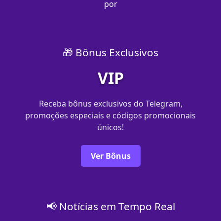
por
🎁 Bônus Exclusivos
VIP
Receba bônus exclusivos do Telegram,
promoções especiais e códigos promocionais
únicos!
Ver Bônus
📢 Notícias em Tempo Real