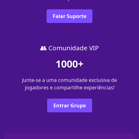
Falar Suporte
👥 Comunidade VIP
1000+
Junte-se a uma comunidade exclusiva de
jogadores e compartilhe experiências!
Entrar Grupo