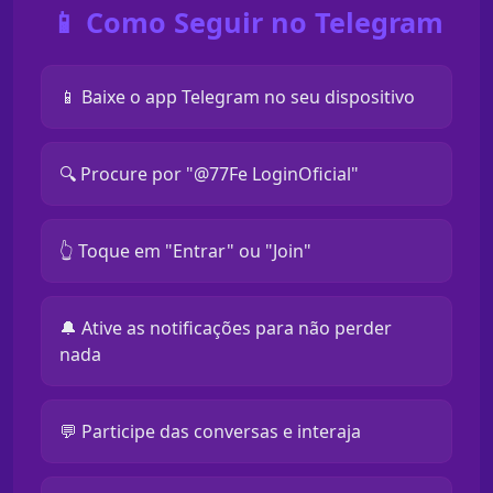
📱 Como Seguir no Telegram
📱 Baixe o app Telegram no seu dispositivo
🔍 Procure por "@77Fe LoginOficial"
👆 Toque em "Entrar" ou "Join"
🔔 Ative as notificações para não perder
nada
💬 Participe das conversas e interaja