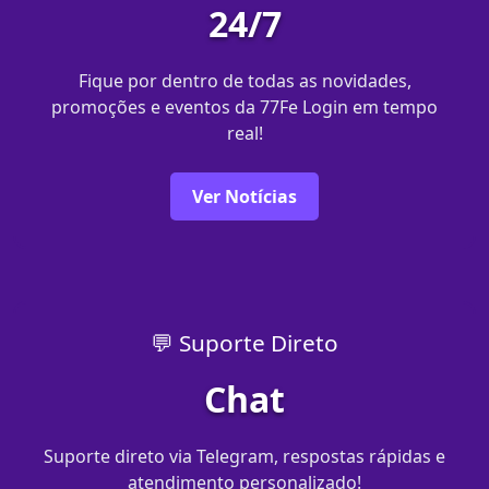
24/7
Fique por dentro de todas as novidades,
promoções e eventos da 77Fe Login em tempo
real!
Ver Notícias
💬 Suporte Direto
Chat
Suporte direto via Telegram, respostas rápidas e
atendimento personalizado!