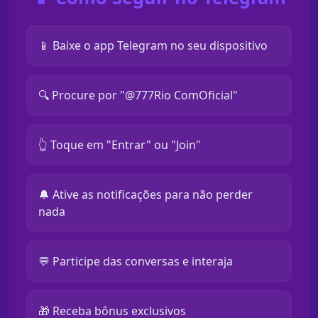
📱 Baixe o app Telegram no seu dispositivo
🔍 Procure por "@777Rio ComOficial"
👆 Toque em "Entrar" ou "Join"
🔔 Ative as notificações para não perder
nada
💬 Participe das conversas e interaja
🎁 Receba bônus exclusivos