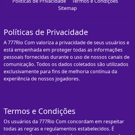
Políticas de Privacidade
Termos e Condições
Sitemap
Políticas de Privacidade
A 777Rio Com valoriza a privacidade de seus usuários e
está empenhada em proteger todas as informações
pessoais fornecidas durante o uso de nossos canais de
comunicação. Todos os dados coletados são utilizados
exclusivamente para fins de melhoria contínua da
experiência de nossos jogadores.
Termos e Condições
Os usuários da 777Rio Com concordam em respeitar
todas as regras e regulamentos estabelecidos. É