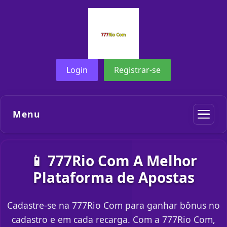
Login
Registrar-se
Menu
📱 777Rio Com A Melhor
Plataforma de Apostas
Cadastre-se na 777Rio Com para ganhar bônus no
cadastro e em cada recarga. Com a 777Rio Com,