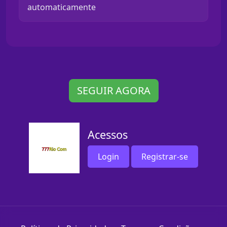
automaticamente
SEGUIR AGORA
Acessos
Login
Registrar-se