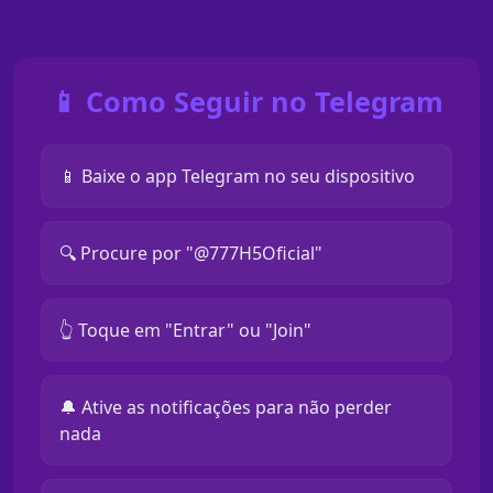
📱 Como Seguir no Telegram
📱 Baixe o app Telegram no seu dispositivo
🔍 Procure por "@777H5Oficial"
👆 Toque em "Entrar" ou "Join"
🔔 Ative as notificações para não perder
nada