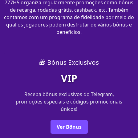
777H5 organiza regularmente promoções como bônus
de recarga, rodadas grátis, cashback, etc. Também
contamos com um programa de fidelidade por meio do
qual os jogadores podem desfrutar de vários bônus e
benefícios.
🎁 Bônus Exclusivos
VIP
Receba bônus exclusivos do Telegram,
promoções especiais e códigos promocionais
únicos!
Ver Bônus