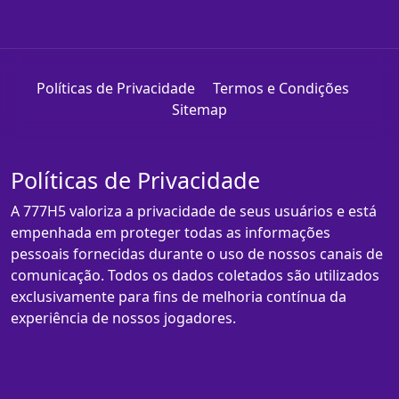
Políticas de Privacidade
Termos e Condições
Sitemap
Políticas de Privacidade
A 777H5 valoriza a privacidade de seus usuários e está
empenhada em proteger todas as informações
pessoais fornecidas durante o uso de nossos canais de
comunicação. Todos os dados coletados são utilizados
exclusivamente para fins de melhoria contínua da
experiência de nossos jogadores.