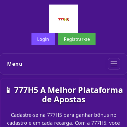
Login
Registrar-se
Menu
📱 777H5 A Melhor Plataforma
de Apostas
Cadastre-se na 777H5 para ganhar bônus no
cadastro e em cada recarga. Com a 777H5, você