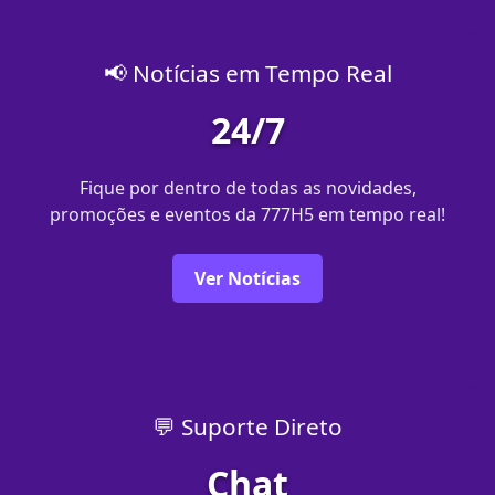
📢 Notícias em Tempo Real
24/7
Fique por dentro de todas as novidades,
promoções e eventos da 777H5 em tempo real!
Ver Notícias
💬 Suporte Direto
Chat