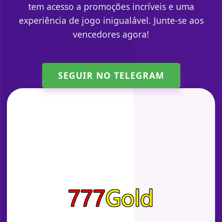
tem acesso a promoções incríveis e uma
experiência de jogo inigualável. Junte-se aos
vencedores agora!
SEGUIR NO TELEGRAM