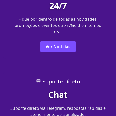
24/7
Fique por dentro de todas as novidades,
promoções e eventos da 777Gold em tempo
real!
Ver Notícias
💬 Suporte Direto
Chat
Suporte direto via Telegram, respostas rápidas e
atendimento personalizado!