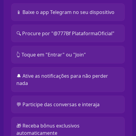
📱 Baixe o app Telegram no seu dispositivo
🔍 Procure por "@777Bf PlataformaOficial"
👆 Toque em "Entrar" ou "Join"
🔔 Ative as notificações para não perder
nada
💬 Participe das conversas e interaja
🎁 Receba bônus exclusivos
automaticamente