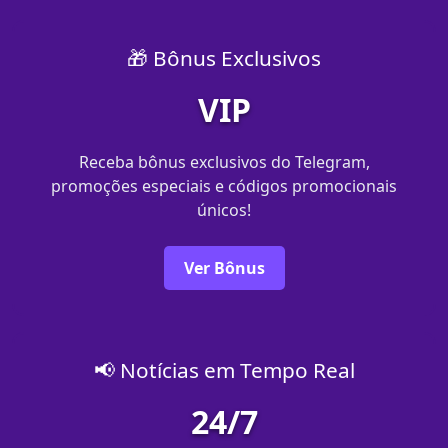
🎁 Bônus Exclusivos
VIP
Receba bônus exclusivos do Telegram,
promoções especiais e códigos promocionais
únicos!
Ver Bônus
📢 Notícias em Tempo Real
24/7