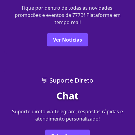
Fique por dentro de todas as novidades,
promoções e eventos da 777Bf Plataforma em
tempo real!
Ver Notícias
💬 Suporte Direto
Chat
Suporte direto via Telegram, respostas rápidas e
atendimento personalizado!