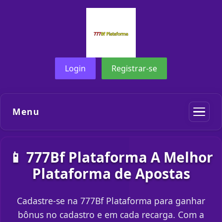
Login
Registrar-se
Menu
📱 777Bf Plataforma A Melhor
Plataforma de Apostas
Cadastre-se na 777Bf Plataforma para ganhar
bônus no cadastro e em cada recarga. Com a