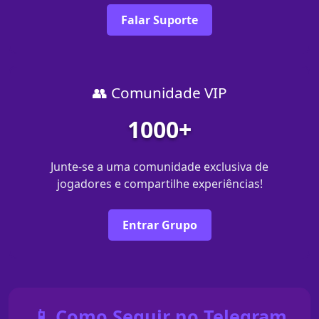
Falar Suporte
👥 Comunidade VIP
1000+
Junte-se a uma comunidade exclusiva de
jogadores e compartilhe experiências!
Entrar Grupo
📱 Como Seguir no Telegram