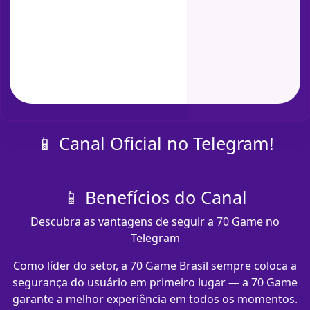
📱 Canal Oficial no Telegram!
📱 Benefícios do Canal
Descubra as vantagens de seguir a 70 Game no
Telegram
Como líder do setor, a 70 Game Brasil sempre coloca a
segurança do usuário em primeiro lugar — a 70 Game
garante a melhor experiência em todos os momentos.