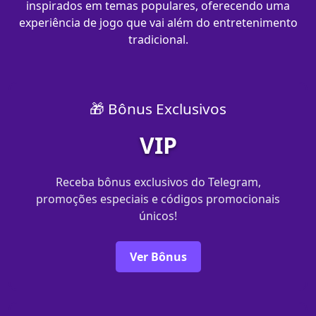
inspirados em temas populares, oferecendo uma
experiência de jogo que vai além do entretenimento
tradicional.
🎁 Bônus Exclusivos
VIP
Receba bônus exclusivos do Telegram,
promoções especiais e códigos promocionais
únicos!
Ver Bônus