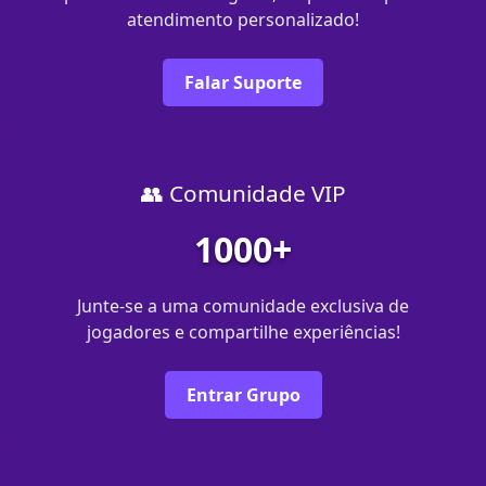
atendimento personalizado!
Falar Suporte
👥 Comunidade VIP
1000+
Junte-se a uma comunidade exclusiva de
jogadores e compartilhe experiências!
Entrar Grupo