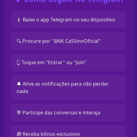
📱 Baixe o app Telegram no seu dispositivo
🔍 Procure por "@6K CaSSinoOficial"
👆 Toque em "Entrar" ou "Join"
🔔 Ative as notificações para não perder
nada
💬 Participe das conversas e interaja
🎁 Receba bônus exclusivos