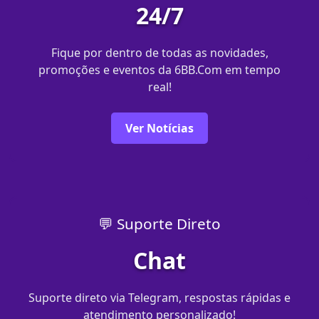
24/7
Fique por dentro de todas as novidades,
promoções e eventos da 6BB.Com em tempo
real!
Ver Notícias
💬 Suporte Direto
Chat
Suporte direto via Telegram, respostas rápidas e
atendimento personalizado!