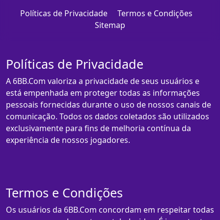
Políticas de Privacidade
Termos e Condições
Sitemap
Políticas de Privacidade
A 6BB.Com valoriza a privacidade de seus usuários e
está empenhada em proteger todas as informações
pessoais fornecidas durante o uso de nossos canais de
comunicação. Todos os dados coletados são utilizados
exclusivamente para fins de melhoria contínua da
experiência de nossos jogadores.
Termos e Condições
Os usuários da 6BB.Com concordam em respeitar todas