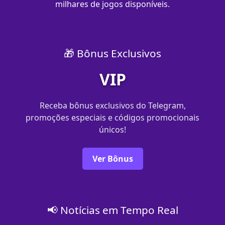
milhares de jogos disponíveis.
🎁 Bônus Exclusivos
VIP
Receba bônus exclusivos do Telegram,
promoções especiais e códigos promocionais
únicos!
Ver Bônus
📢 Notícias em Tempo Real