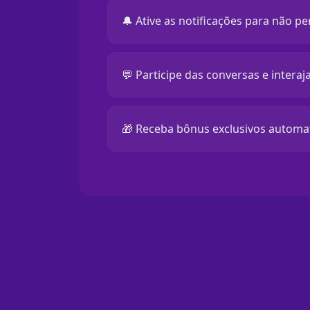
🔔 Ative as notificações para não p
💬 Participe das conversas e interaj
🎁 Receba bônus exclusivos autom