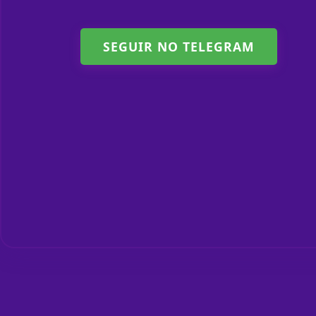
SEGUIR NO TELEGRAM