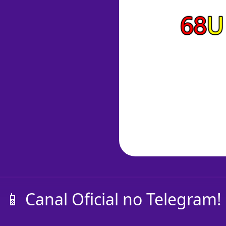
📱 Canal Oficial no Telegram!