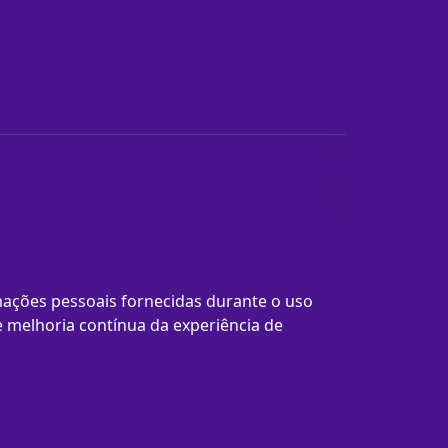
mações pessoais fornecidas durante o uso
e melhoria contínua da experiência de