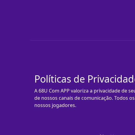
Políticas de Privacida
A 68U Com APP valoriza a privacidade de s
de nossos canais de comunicação. Todos os 
nossos jogadores.