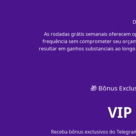
D
As rodadas grátis semanais oferecem o
frequência sem comprometer seu orçamen
resultar em ganhos substanciais ao longo 
🎁 Bônus Exclu
VIP
Receba bônus exclusivos do Telegra