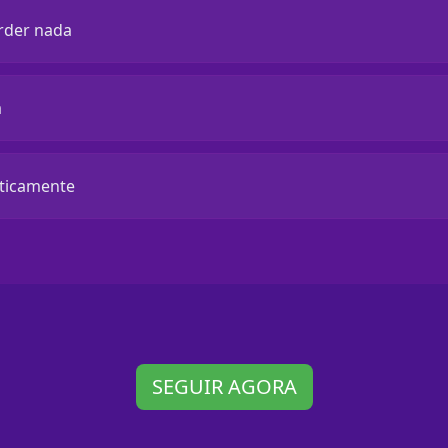
erder nada
a
aticamente
SEGUIR AGORA