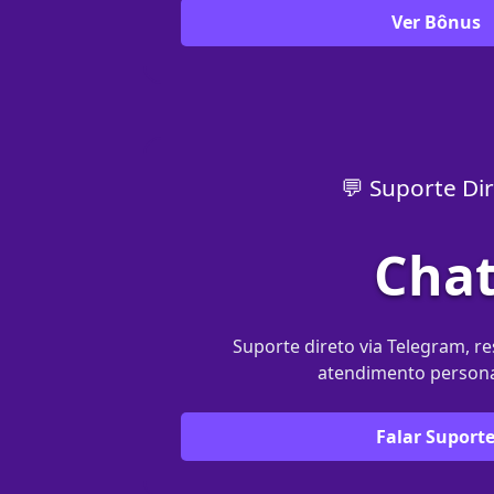
Ver Bônus
💬 Suporte Di
Cha
Suporte direto via Telegram, r
atendimento persona
Falar Suport