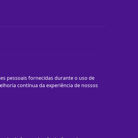
es pessoais fornecidas durante o uso de
elhoria contínua da experiência de nossos