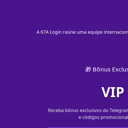
A 67A Login reúne uma equipe internaciona
🎁 Bônus Exclu
VIP
Receba bônus exclusivos do Telegra
e códigos promocionai