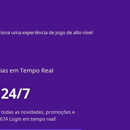
iona uma experiência de jogo de alto nível
cias em Tempo Real
24/7
e todas as novidades, promoções e
 67A Login em tempo real!