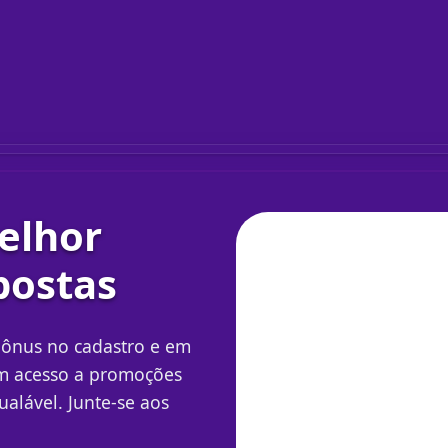
elhor
postas
bônus no cadastro e em
em acesso a promoções
ualável. Junte-se aos