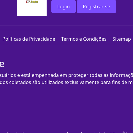
Login
Registrar-se
Políticas de Privacidade
Termos e Condições
Sitemap
de
 usuários e está empenhada em proteger todas as informaçõ
os coletados são utilizados exclusivamente para fins de m