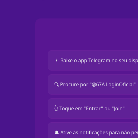
📱 Baixe o app Telegram no seu disp
🔍 Procure por "@67A LoginOficial"
👆 Toque em "Entrar" ou "Join"
🔔 Ative as notificações para não p