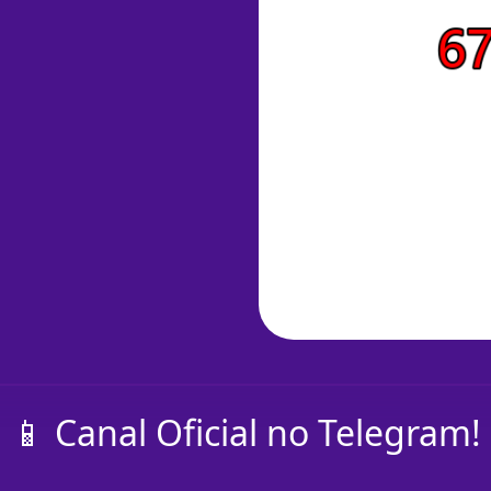
📱 Canal Oficial no Telegram!