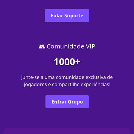
Falar Suporte
👥 Comunidade VIP
1000+
Junte-se a uma comunidade exclusiva de
jogadores e compartilhe experiências!
Entrar Grupo