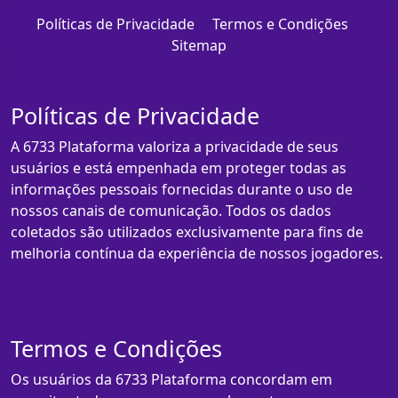
Políticas de Privacidade
Termos e Condições
Sitemap
Políticas de Privacidade
A 6733 Plataforma valoriza a privacidade de seus
usuários e está empenhada em proteger todas as
informações pessoais fornecidas durante o uso de
nossos canais de comunicação. Todos os dados
coletados são utilizados exclusivamente para fins de
melhoria contínua da experiência de nossos jogadores.
Termos e Condições
Os usuários da 6733 Plataforma concordam em