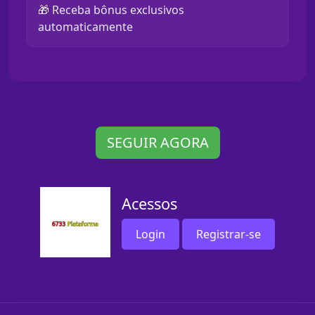
🎁 Receba bônus exclusivos
automaticamente
SEGUIR AGORA
Acessos
Login
Registrar-se