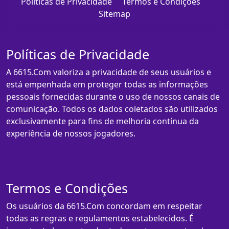
Políticas de Privacidade
Termos e Condições
Sitemap
Políticas de Privacidade
A 6615.Com valoriza a privacidade de seus usuários e
está empenhada em proteger todas as informações
pessoais fornecidas durante o uso de nossos canais de
comunicação. Todos os dados coletados são utilizados
exclusivamente para fins de melhoria contínua da
experiência de nossos jogadores.
Termos e Condições
Os usuários da 6615.Com concordam em respeitar
todas as regras e regulamentos estabelecidos. É