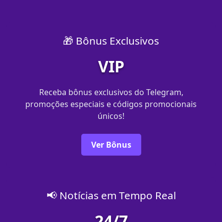
🎁 Bônus Exclusivos
VIP
Receba bônus exclusivos do Telegram,
promoções especiais e códigos promocionais
únicos!
Ver Bônus
📢 Notícias em Tempo Real
24/7