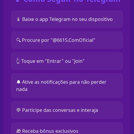
📱 Baixe o app Telegram no seu dispositivo
🔍 Procure por "@6615.ComOficial"
👆 Toque em "Entrar" ou "Join"
🔔 Ative as notificações para não perder
nada
💬 Participe das conversas e interaja
🎁 Receba bônus exclusivos