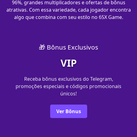
96%, grandes multiplicadores e ofertas de bônus
atrativas. Com essa variedade, cada jogador encontra
algo que combina com seu estilo no 65X Game.
🎁 Bônus Exclusivos
VIP
Receba bônus exclusivos do Telegram,
promoções especiais e códigos promocionais
únicos!
Ver Bônus