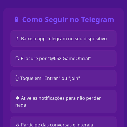
📱 Como Seguir no Telegram
📱 Baixe o app Telegram no seu dispositivo
🔍 Procure por "@65X GameOficial"
👆 Toque em "Entrar" ou "Join"
🔔 Ative as notificações para não perder
nada
💬 Participe das conversas e interaja