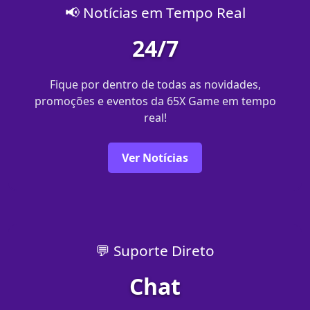
📢 Notícias em Tempo Real
24/7
Fique por dentro de todas as novidades,
promoções e eventos da 65X Game em tempo
real!
Ver Notícias
💬 Suporte Direto
Chat