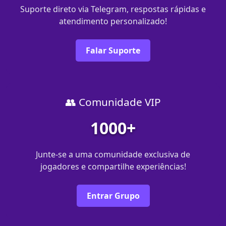
Suporte direto via Telegram, respostas rápidas e
atendimento personalizado!
Falar Suporte
👥 Comunidade VIP
1000+
Junte-se a uma comunidade exclusiva de
jogadores e compartilhe experiências!
Entrar Grupo