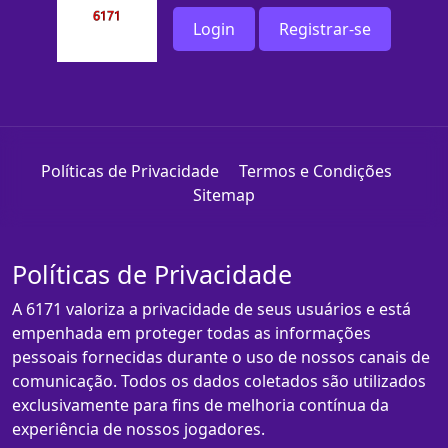
Login
Registrar-se
Políticas de Privacidade
Termos e Condições
Sitemap
Políticas de Privacidade
A 6171 valoriza a privacidade de seus usuários e está
empenhada em proteger todas as informações
pessoais fornecidas durante o uso de nossos canais de
comunicação. Todos os dados coletados são utilizados
exclusivamente para fins de melhoria contínua da
experiência de nossos jogadores.