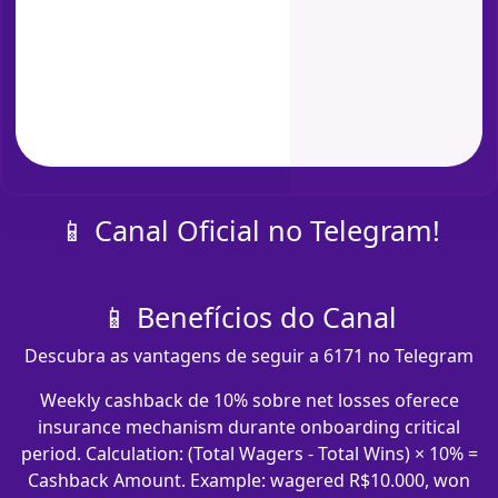
📱 Canal Oficial no Telegram!
📱 Benefícios do Canal
Descubra as vantagens de seguir a 6171 no Telegram
Weekly cashback de 10% sobre net losses oferece
insurance mechanism durante onboarding critical
period. Calculation: (Total Wagers - Total Wins) × 10% =
Cashback Amount. Example: wagered R$10.000, won