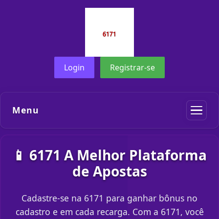
Login
Registrar-se
Menu
📱 6171 A Melhor Plataforma
de Apostas
Cadastre-se na 6171 para ganhar bônus no
cadastro e em cada recarga. Com a 6171, você