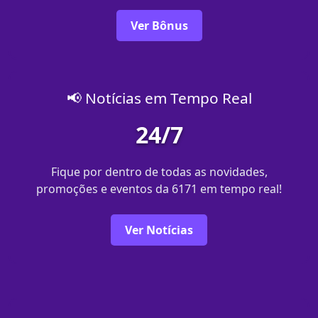
Ver Bônus
📢 Notícias em Tempo Real
24/7
Fique por dentro de todas as novidades,
promoções e eventos da 6171 em tempo real!
Ver Notícias