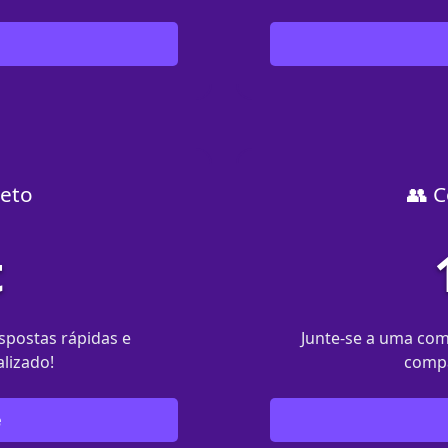
reto
👥 
t
espostas rápidas e
Junte-se a uma com
lizado!
compa
e