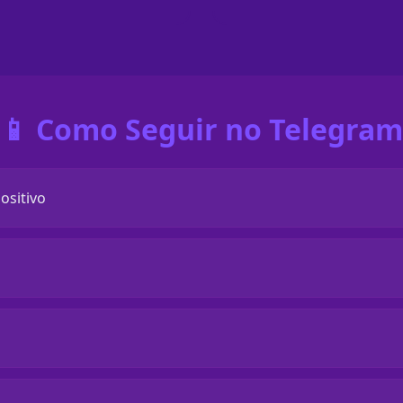
📱 Como Seguir no Telegram
ositivo