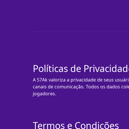
Políticas de Privacida
A 57Ak valoriza a privacidade de seus usuá
canais de comunicação. Todos os dados cole
jogadores.
Termos e Condições