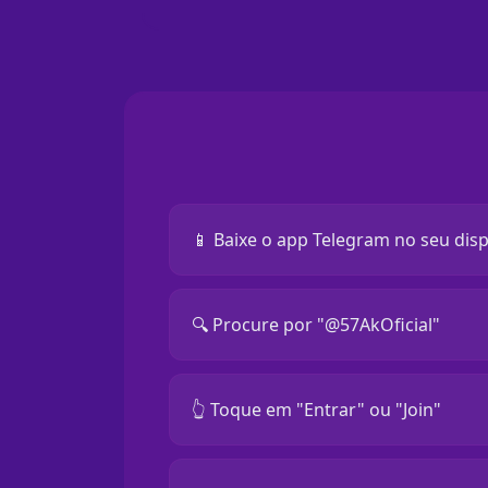
📱 Baixe o app Telegram no seu disp
🔍 Procure por "@57AkOficial"
👆 Toque em "Entrar" ou "Join"