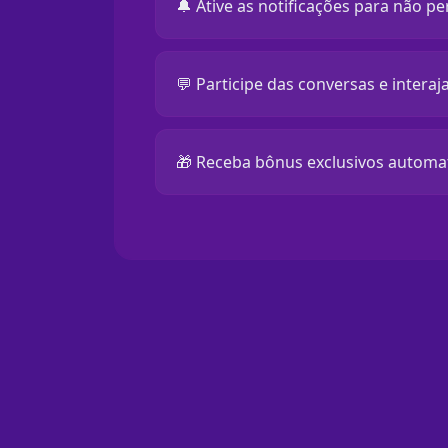
🔔 Ative as notificações para não p
💬 Participe das conversas e interaj
🎁 Receba bônus exclusivos autom