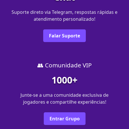
Suporte direto via Telegram, respostas rápidas e
atendimento personalizado!
Falar Suporte
👥 Comunidade VIP
1000+
Junte-se a uma comunidade exclusiva de
jogadores e compartilhe experiências!
Entrar Grupo