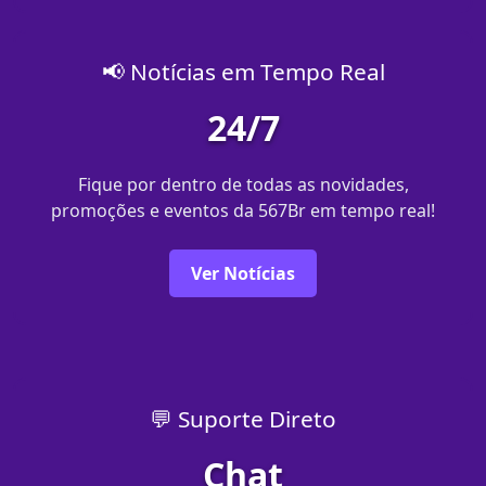
📢 Notícias em Tempo Real
24/7
Fique por dentro de todas as novidades,
promoções e eventos da 567Br em tempo real!
Ver Notícias
💬 Suporte Direto
Chat