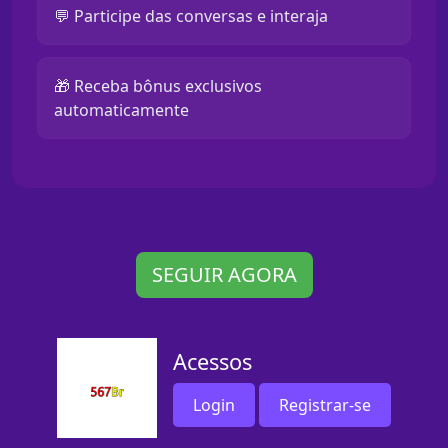
💬 Participe das conversas e interaja
🎁 Receba bônus exclusivos
automaticamente
SEGUIR AGORA
Acessos
Login
Registrar-se