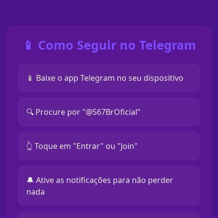
📱 Como Seguir no Telegram
📱 Baixe o app Telegram no seu dispositivo
🔍 Procure por "@567BrOficial"
👆 Toque em "Entrar" ou "Join"
🔔 Ative as notificações para não perder
nada