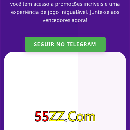
você tem acesso a promoções incríveis e uma
experiência de jogo inigualável. Junte-se aos
vencedores agora!
SEGUIR NO TELEGRAM