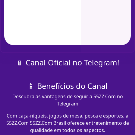
📱 Canal Oficial no Telegram!
📱 Benefícios do Canal
Descubra as vantagens de seguir a 55ZZ.Com no
Telegram
Com caça-níqueis, jogos de mesa, pesca e esportes, a
55ZZ.Com 55ZZ.Com Brasil oferece entretenimento de
qualidade em todos os aspectos.