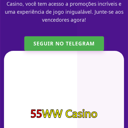
Casino, você tem acesso a promoções incríveis e
uma experiência de jogo inigualável. Junte-se aos
vencedores agora!
SEGUIR NO TELEGRAM