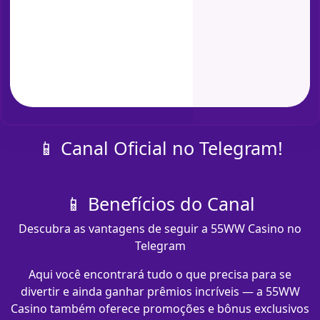
📱 Canal Oficial no Telegram!
📱 Benefícios do Canal
Descubra as vantagens de seguir a 55WW Casino no
Telegram
Aqui você encontrará tudo o que precisa para se
divertir e ainda ganhar prêmios incríveis — a 55WW
Casino também oferece promoções e bônus exclusivos