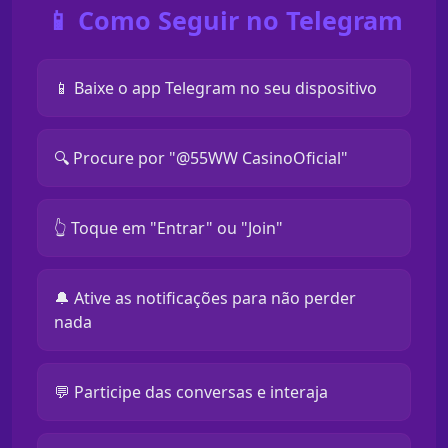
📱 Como Seguir no Telegram
📱 Baixe o app Telegram no seu dispositivo
🔍 Procure por "@55WW CasinoOficial"
👆 Toque em "Entrar" ou "Join"
🔔 Ative as notificações para não perder
nada
💬 Participe das conversas e interaja