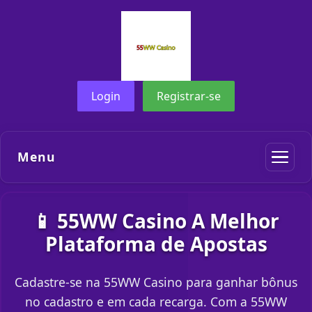
Login
Registrar-se
Menu
📱 55WW Casino A Melhor
Plataforma de Apostas
Cadastre-se na 55WW Casino para ganhar bônus
no cadastro e em cada recarga. Com a 55WW