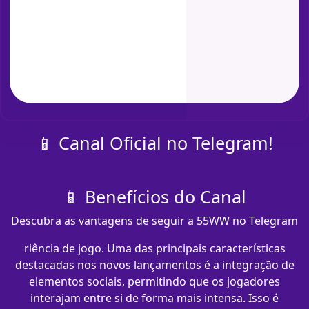
📱 Canal Oficial no Telegram!
📱 Benefícios do Canal
Descubra as vantagens de seguir a 55WW no Telegram
riência de jogo. Uma das principais características
destacadas nos novos lançamentos é a integração de
elementos sociais, permitindo que os jogadores
interajam entre si de forma mais intensa. Isso é