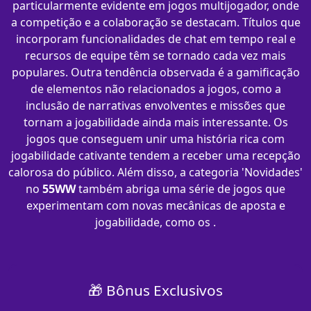
particularmente evidente em jogos multijogador, onde
a competição e a colaboração se destacam. Títulos que
incorporam funcionalidades de chat em tempo real e
recursos de equipe têm se tornado cada vez mais
populares. Outra tendência observada é a gamificação
de elementos não relacionados a jogos, como a
inclusão de narrativas envolventes e missões que
tornam a jogabilidade ainda mais interessante. Os
jogos que conseguem unir uma história rica com
jogabilidade cativante tendem a receber uma recepção
calorosa do público. Além disso, a categoria 'Novidades'
no
55WW
também abriga uma série de jogos que
experimentam com novas mecânicas de aposta e
jogabilidade, como os .
🎁 Bônus Exclusivos