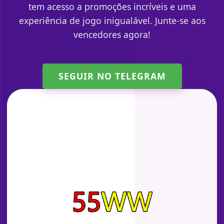
tem acesso a promoções incríveis e uma
experiência de jogo inigualável. Junte-se aos
vencedores agora!
SEGUIR NO TELEGRAM