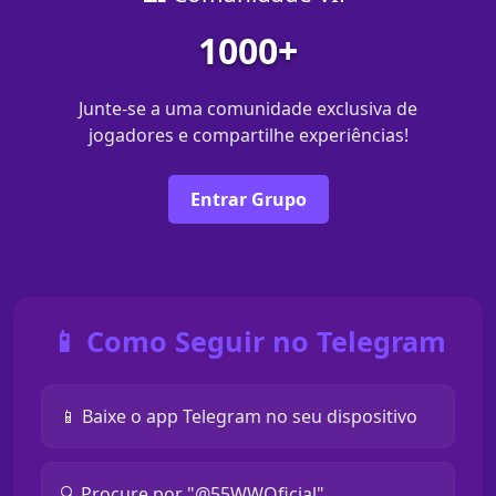
1000+
Junte-se a uma comunidade exclusiva de
jogadores e compartilhe experiências!
Entrar Grupo
📱 Como Seguir no Telegram
📱 Baixe o app Telegram no seu dispositivo
🔍 Procure por "@55WWOficial"