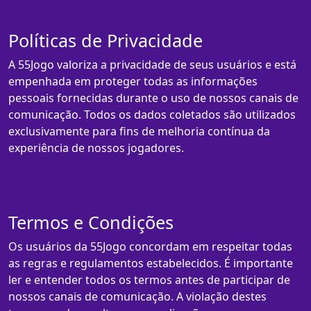
Políticas de Privacidade
A 55Jogo valoriza a privacidade de seus usuários e está
empenhada em proteger todas as informações
pessoais fornecidas durante o uso de nossos canais de
comunicação. Todos os dados coletados são utilizados
exclusivamente para fins de melhoria contínua da
experiência de nossos jogadores.
Termos e Condições
Os usuários da 55Jogo concordam em respeitar todas
as regras e regulamentos estabelecidos. É importante
ler e entender todos os termos antes de participar de
nossos canais de comunicação. A violação destes