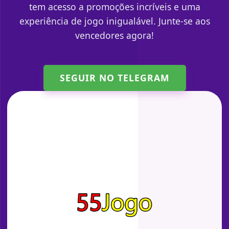
tem acesso a promoções incríveis e uma
experiência de jogo inigualável. Junte-se aos
vencedores agora!
SEGUIR NO TELEGRAM