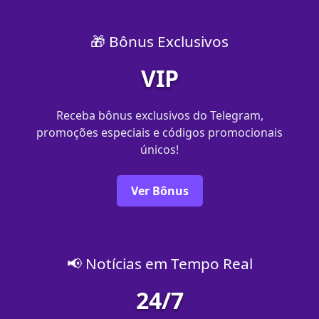
🎁 Bônus Exclusivos
VIP
Receba bônus exclusivos do Telegram,
promoções especiais e códigos promocionais
únicos!
Ver Bônus
📢 Notícias em Tempo Real
24/7