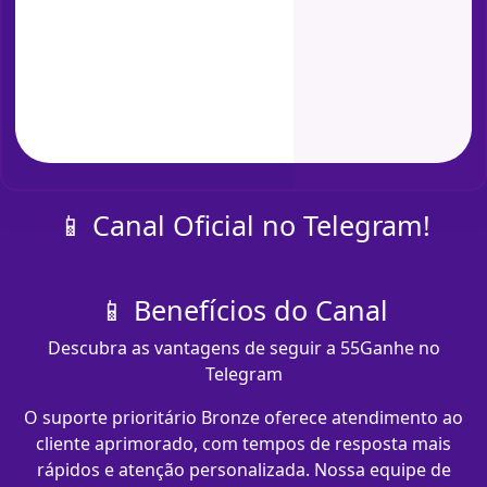
📱 Canal Oficial no Telegram!
📱 Benefícios do Canal
Descubra as vantagens de seguir a 55Ganhe no
Telegram
O suporte prioritário Bronze oferece atendimento ao
cliente aprimorado, com tempos de resposta mais
rápidos e atenção personalizada. Nossa equipe de