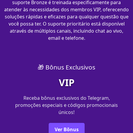
suporte Bronze é treinada especificamente para
atender às necessidades dos membros VIP, oferecendo
soluções rápidas e eficazes para qualquer questão que
você possa ter. O suporte prioritário está disponível
através de múltiplos canais, incluindo chat ao vivo,
email e telefone.
🎁 Bônus Exclusivos
VIP
Receba bônus exclusivos do Telegram,
promoções especiais e códigos promocionais
únicos!
Ver Bônus