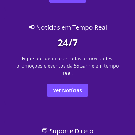
📢 Notícias em Tempo Real
24/7
Fique por dentro de todas as novidades,
promoções e eventos da 55Ganhe em tempo
real!
Ver Notícias
💬 Suporte Direto