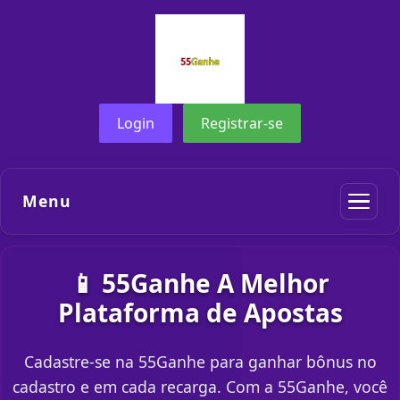
Login
Registrar-se
Menu
📱 55Ganhe A Melhor
Plataforma de Apostas
Cadastre-se na 55Ganhe para ganhar bônus no
cadastro e em cada recarga. Com a 55Ganhe, você