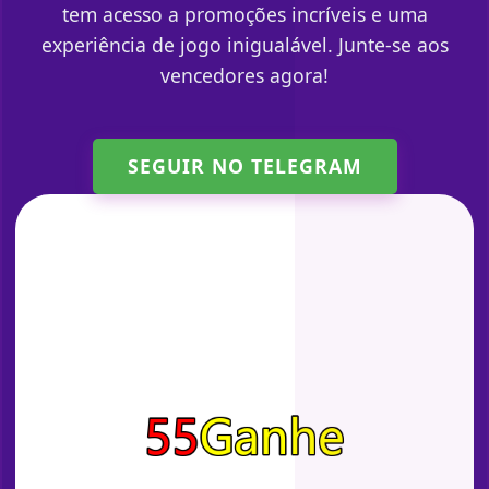
tem acesso a promoções incríveis e uma
experiência de jogo inigualável. Junte-se aos
vencedores agora!
SEGUIR NO TELEGRAM