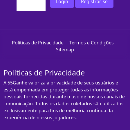
Login
Registrar-se
Políticas de Privacidade
Termos e Condições
Sitemap
Políticas de Privacidade
A 55Ganhe valoriza a privacidade de seus usuários e
está empenhada em proteger todas as informações
pessoais fornecidas durante o uso de nossos canais de
comunicação. Todos os dados coletados são utilizados
exclusivamente para fins de melhoria contínua da
experiência de nossos jogadores.