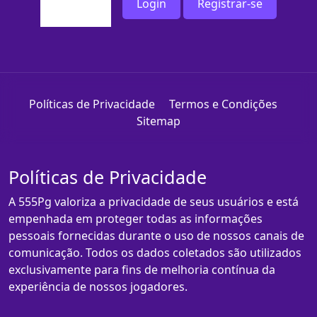
Login
Registrar-se
Políticas de Privacidade
Termos e Condições
Sitemap
Políticas de Privacidade
A 555Pg valoriza a privacidade de seus usuários e está
empenhada em proteger todas as informações
pessoais fornecidas durante o uso de nossos canais de
comunicação. Todos os dados coletados são utilizados
exclusivamente para fins de melhoria contínua da
experiência de nossos jogadores.