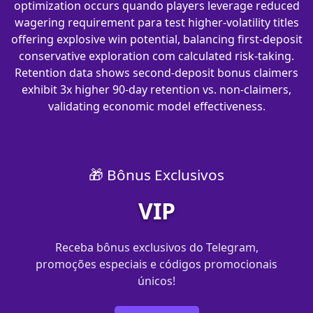
optimization occurs quando players leverage reduced
wagering requirement para test higher-volatility titles
offering explosive win potential, balancing first-deposit
conservative exploration com calculated risk-taking.
Retention data shows second-deposit bonus claimers
exhibit 3x higher 90-day retention vs. non-claimers,
validating economic model effectiveness.
🎁 Bônus Exclusivos
VIP
Receba bônus exclusivos do Telegram,
promoções especiais e códigos promocionais
únicos!