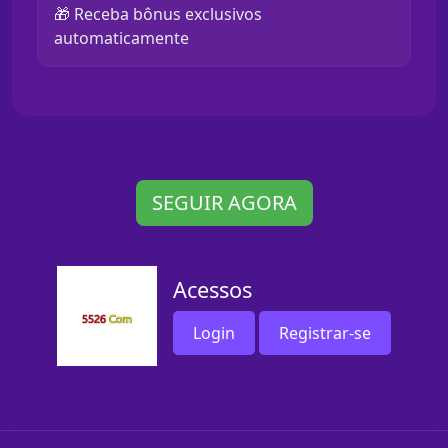
🎁 Receba bônus exclusivos
automaticamente
SEGUIR AGORA
Acessos
Login
Registrar-se