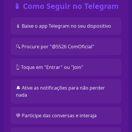
📱 Como Seguir no Telegram
📱 Baixe o app Telegram no seu dispositivo
🔍 Procure por "@5526 ComOficial"
👆 Toque em "Entrar" ou "Join"
🔔 Ative as notificações para não perder
nada
💬 Participe das conversas e interaja