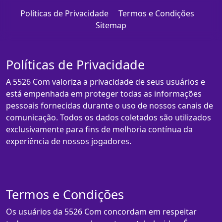
Políticas de Privacidade
Termos e Condições
Sitemap
Políticas de Privacidade
A 5526 Com valoriza a privacidade de seus usuários e
está empenhada em proteger todas as informações
pessoais fornecidas durante o uso de nossos canais de
comunicação. Todos os dados coletados são utilizados
exclusivamente para fins de melhoria contínua da
experiência de nossos jogadores.
Termos e Condições
Os usuários da 5526 Com concordam em respeitar