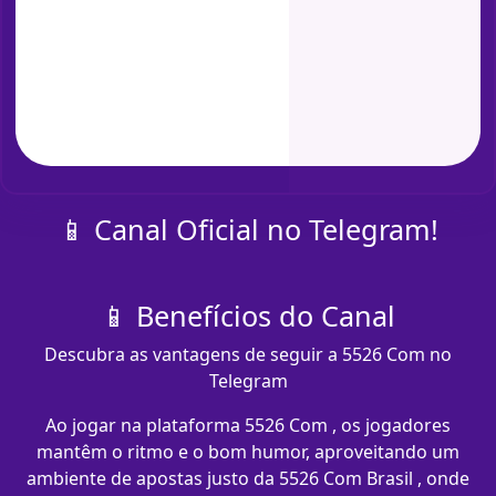
📱 Canal Oficial no Telegram!
📱 Benefícios do Canal
Descubra as vantagens de seguir a 5526 Com no
Telegram
Ao jogar na plataforma 5526 Com , os jogadores
mantêm o ritmo e o bom humor, aproveitando um
ambiente de apostas justo da 5526 Com Brasil , onde