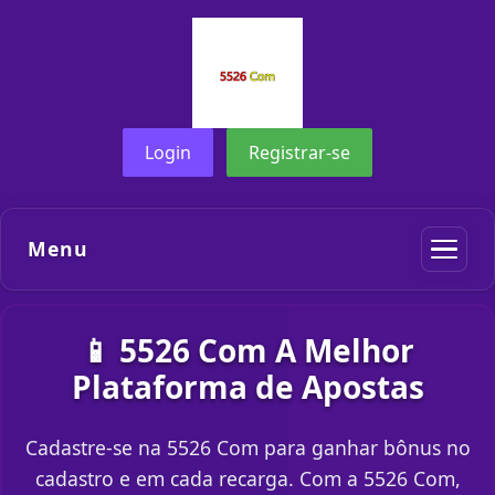
Login
Registrar-se
Menu
📱 5526 Com A Melhor
Plataforma de Apostas
Cadastre-se na 5526 Com para ganhar bônus no
cadastro e em cada recarga. Com a 5526 Com,