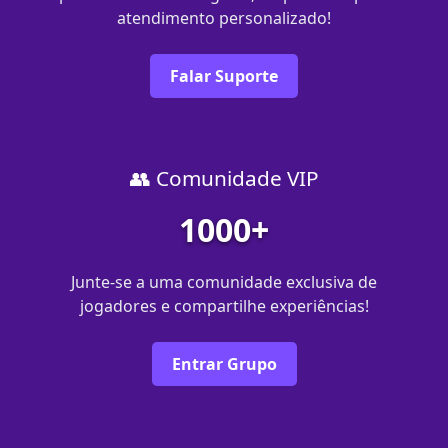
atendimento personalizado!
Falar Suporte
👥 Comunidade VIP
1000+
Junte-se a uma comunidade exclusiva de
jogadores e compartilhe experiências!
Entrar Grupo