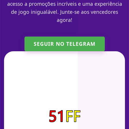
acesso a promoções incríveis e uma experiência
de jogo inigualável. Junte-se aos vencedores
agora!
SEGUIR NO TELEGRAM