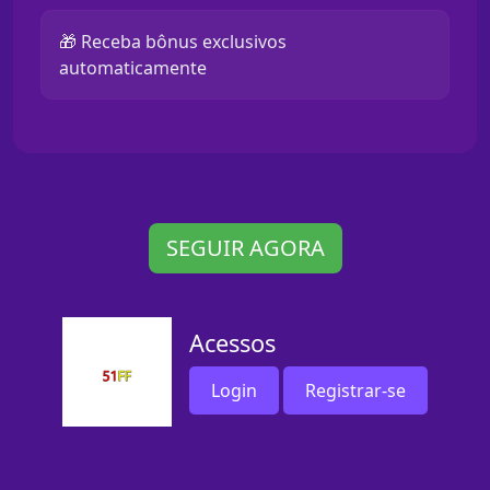
🎁 Receba bônus exclusivos
automaticamente
SEGUIR AGORA
Acessos
Login
Registrar-se