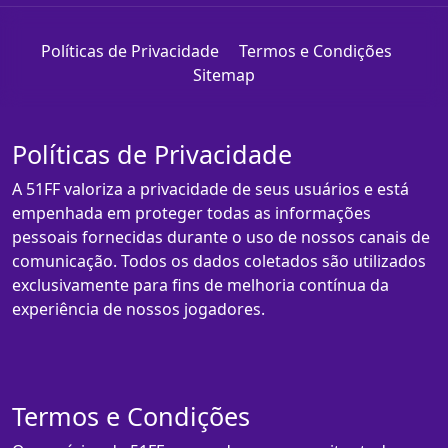
Políticas de Privacidade
Termos e Condições
Sitemap
Políticas de Privacidade
A 51FF valoriza a privacidade de seus usuários e está
empenhada em proteger todas as informações
pessoais fornecidas durante o uso de nossos canais de
comunicação. Todos os dados coletados são utilizados
exclusivamente para fins de melhoria contínua da
experiência de nossos jogadores.
Termos e Condições