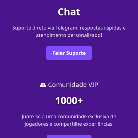
Chat
Suporte direto via Telegram, respostas rápidas e
atendimento personalizado!
Falar Suporte
👥 Comunidade VIP
1000+
Junte-se a uma comunidade exclusiva de
jogadores e compartilhe experiências!