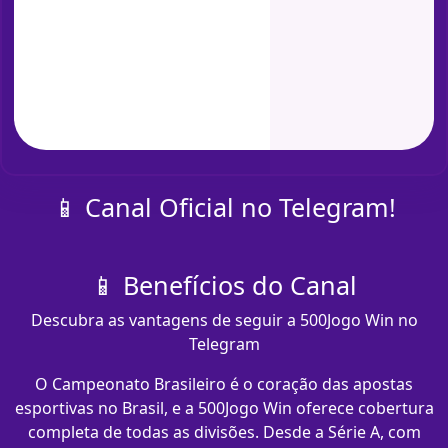
📱 Canal Oficial no Telegram!
📱 Benefícios do Canal
Descubra as vantagens de seguir a 500Jogo Win no
Telegram
O Campeonato Brasileiro é o coração das apostas
esportivas no Brasil, e a 500Jogo Win oferece cobertura
completa de todas as divisões. Desde a Série A, com