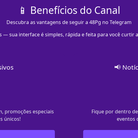
📱 Benefícios do Canal
Descubra as vantagens de seguir a 48Pg no Telegram
s — sua interface é simples, rápida e feita para você curt
sivos
📢 Notí
m, promoções especiais
Fique por dentro d
s únicos!
eventos 