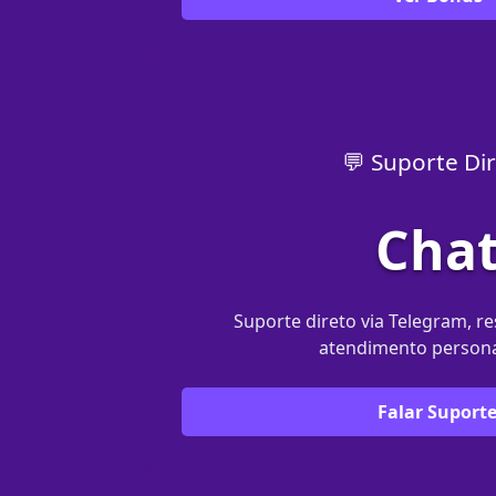
💬 Suporte Di
Cha
Suporte direto via Telegram, r
atendimento persona
Falar Suport