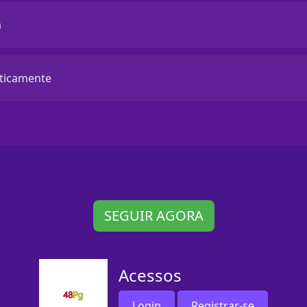
a
aticamente
SEGUIR AGORA
Acessos
Login
Registrar-se