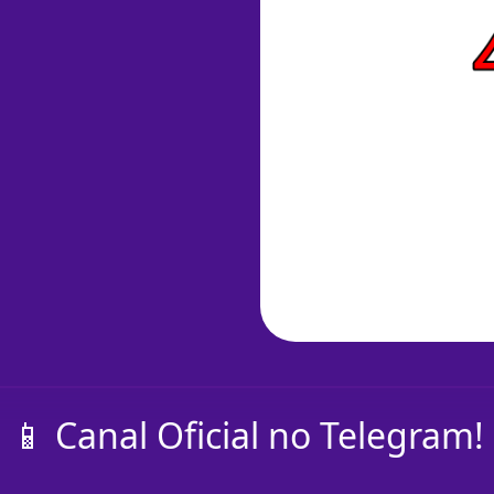
📱 Canal Oficial no Telegram!