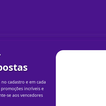
r
postas
 no cadastro e em cada
 promoções incríveis e
unte-se aos vencedores