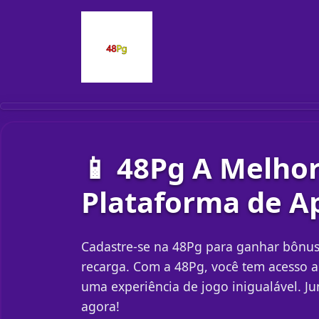
📱 48Pg A Melho
Plataforma de A
Cadastre-se na 48Pg para ganhar bônus
recarga. Com a 48Pg, você tem acesso a
uma experiência de jogo inigualável. J
agora!