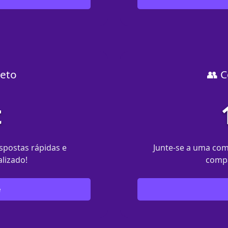
reto
👥 
t
espostas rápidas e
Junte-se a uma com
lizado!
compa
e