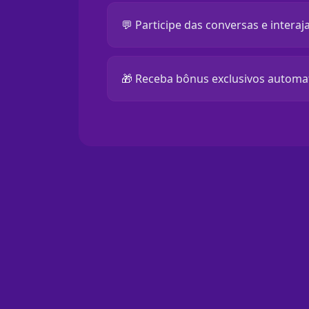
💬 Participe das conversas e interaj
🎁 Receba bônus exclusivos autom