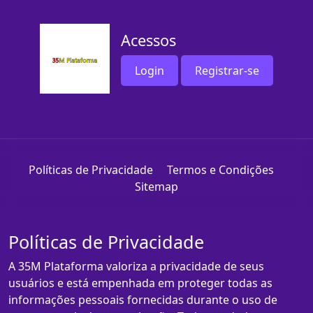
Acessos
Login
Registrar-se
Políticas de Privacidade
Termos e Condições
Sitemap
Políticas de Privacidade
A 35M Plataforma valoriza a privacidade de seus
usuários e está empenhada em proteger todas as
informações pessoais fornecidas durante o uso de