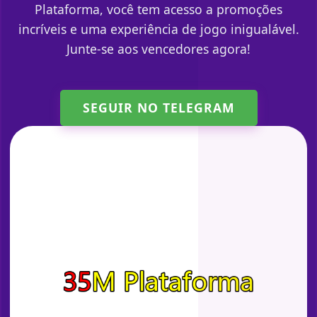
Plataforma, você tem acesso a promoções
incríveis e uma experiência de jogo inigualável.
Junte-se aos vencedores agora!
SEGUIR NO TELEGRAM