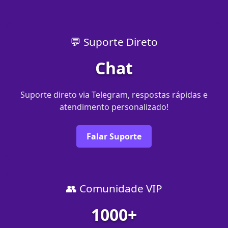
💬 Suporte Direto
Chat
Suporte direto via Telegram, respostas rápidas e
atendimento personalizado!
Falar Suporte
👥 Comunidade VIP
1000+