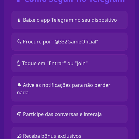
📱 Baixe o app Telegram no seu dispositivo
🔍 Procure por "@332GameOficial"
👆 Toque em "Entrar" ou "Join"
🔔 Ative as notificações para não perder
nada
💬 Participe das conversas e interaja
🎁 Receba bônus exclusivos