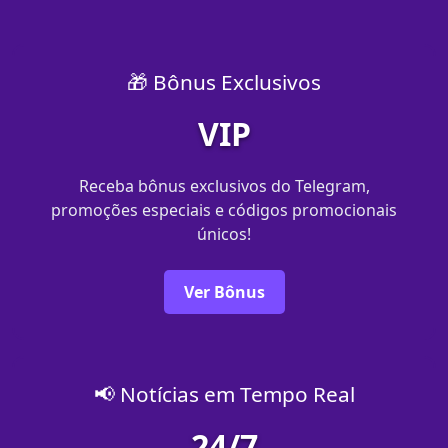
🎁 Bônus Exclusivos
VIP
Receba bônus exclusivos do Telegram,
promoções especiais e códigos promocionais
únicos!
Ver Bônus
📢 Notícias em Tempo Real
24/7