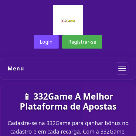
Login
Registrar-se
Menu
📱 332Game A Melhor
Plataforma de Apostas
Cadastre-se na 332Game para ganhar bônus no
cadastro e em cada recarga. Com a 332Game,