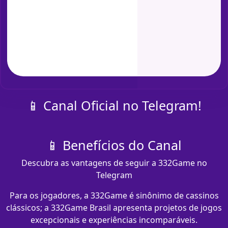
📱 Canal Oficial no Telegram!
📱 Benefícios do Canal
Descubra as vantagens de seguir a 332Game no
Telegram
Para os jogadores, a 332Game é sinônimo de cassinos
clássicos; a 332Game Brasil apresenta projetos de jogos
excepcionais e experiências incomparáveis.