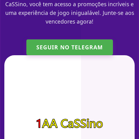
CaSSino, você tem acesso a promoções incríveis e
uma experiência de jogo inigualável. Junte-se aos
vencedores agora!
SEGUIR NO TELEGRAM