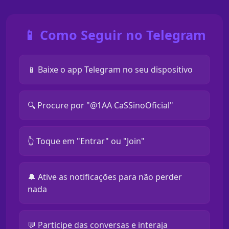
📱 Como Seguir no Telegram
📱 Baixe o app Telegram no seu dispositivo
🔍 Procure por "@1AA CaSSinoOficial"
👆 Toque em "Entrar" ou "Join"
🔔 Ative as notificações para não perder
nada
💬 Participe das conversas e interaja