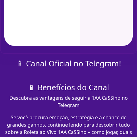
📱 Canal Oficial no Telegram!
📱 Benefícios do Canal
Descubra as vantagens de seguir a 1AA CaSSino no
Telegram
Se você procura emoção, estratégia e a chance de
grandes ganhos, continue lendo para descobrir tudo
sobre a Roleta ao Vivo 1AA CaSSino – como jogar, quais