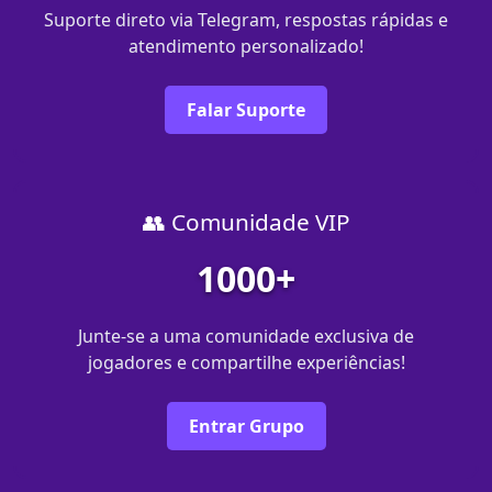
Suporte direto via Telegram, respostas rápidas e
atendimento personalizado!
Falar Suporte
👥 Comunidade VIP
1000+
Junte-se a uma comunidade exclusiva de
jogadores e compartilhe experiências!
Entrar Grupo