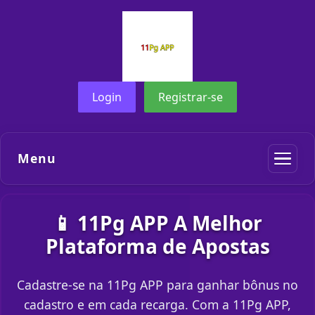
Login
Registrar-se
Menu
📱 11Pg APP A Melhor
Plataforma de Apostas
Cadastre-se na 11Pg APP para ganhar bônus no
cadastro e em cada recarga. Com a 11Pg APP,