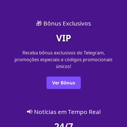
🎁 Bônus Exclusivos
VIP
Receba bônus exclusivos do Telegram,
promoções especiais e códigos promocionais
únicos!
Ver Bônus
📢 Notícias em Tempo Real
24/7