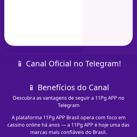
📱 Canal Oficial no Telegram!
📱 Benefícios do Canal
Descubra as vantagens de seguir a 11Pg APP no
Telegram
A plataforma 11Pg APP Brasil opera com foco em
cassino online há anos — a 11Pg APP é hoje uma das
marcas mais confiáveis do Brasil.