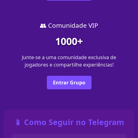
👥 Comunidade VIP
1000+
Junte-se a uma comunidade exclusiva de
jogadores e compartilhe experiências!
Entrar Grupo
📱 Como Seguir no Telegram