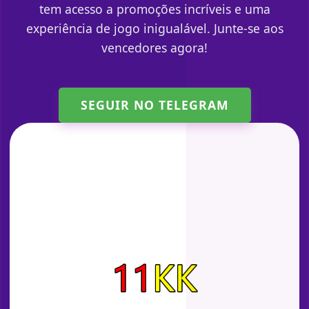
tem acesso a promoções incríveis e uma
experiência de jogo inigualável. Junte-se aos
vencedores agora!
SEGUIR NO TELEGRAM