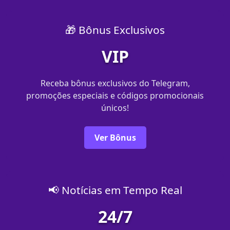
🎁 Bônus Exclusivos
VIP
Receba bônus exclusivos do Telegram,
promoções especiais e códigos promocionais
únicos!
Ver Bônus
📢 Notícias em Tempo Real
24/7