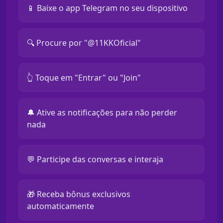
📱 Baixe o app Telegram no seu dispositivo
🔍 Procure por "@11KKOficial"
👆 Toque em "Entrar" ou "Join"
🔔 Ative as notificações para não perder
nada
💬 Participe das conversas e interaja
🎁 Receba bônus exclusivos
automaticamente