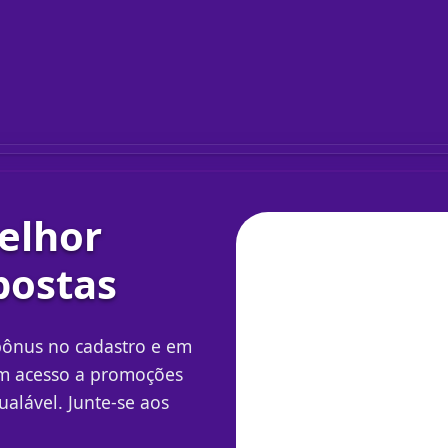
elhor
postas
bônus no cadastro e em
em acesso a promoções
ualável. Junte-se aos