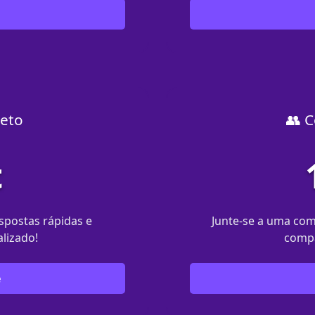
reto
👥 
t
espostas rápidas e
Junte-se a uma com
lizado!
compa
e