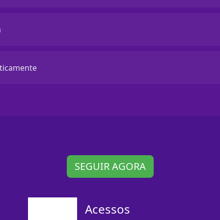
a
aticamente
SEGUIR AGORA
Acessos