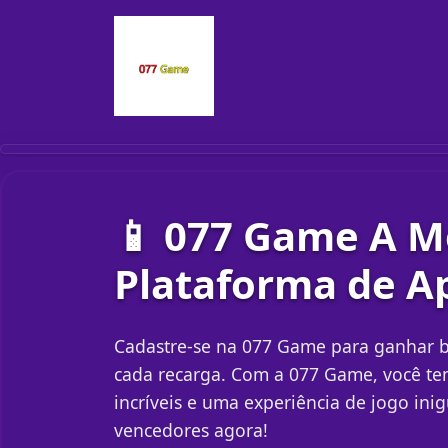
📱 077 Game A M
Plataforma de A
Cadastre-se na 077 Game para ganhar 
cada recarga. Com a 077 Game, você t
incríveis e uma experiência de jogo inig
vencedores agora!