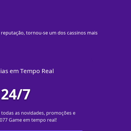
 reputação, tornou-se um dos cassinos mais
cias em Tempo Real
24/7
e todas as novidades, promoções e
 077 Game em tempo real!