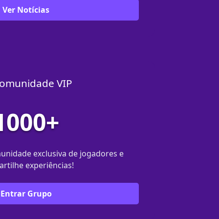
Ver Notícias
Comunidade VIP
1000+
unidade exclusiva de jogadores e
rtilhe experiências!
Entrar Grupo