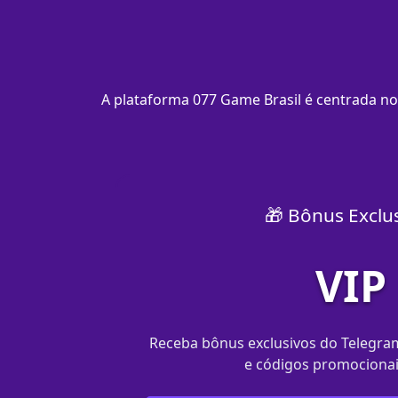
A plataforma 077 Game Brasil é centrada n
🎁 Bônus Exclu
VIP
Receba bônus exclusivos do Telegra
e códigos promocionai