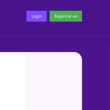
Login
Registrar-se