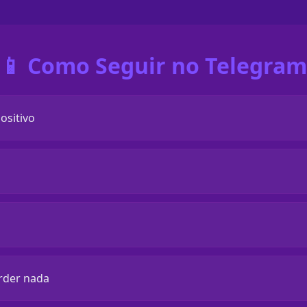
📱 Como Seguir no Telegram
ositivo
erder nada