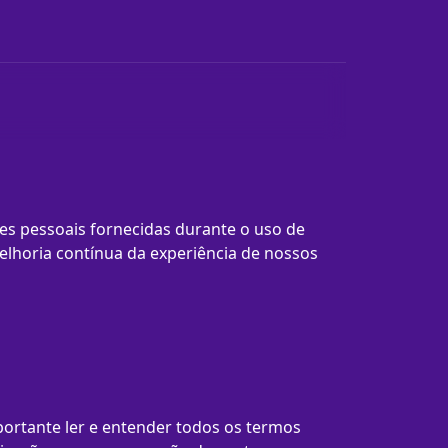
es pessoais fornecidas durante o uso de
elhoria contínua da experiência de nossos
ortante ler e entender todos os termos