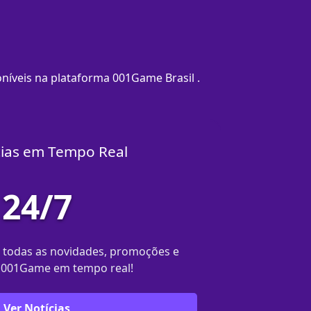
níveis na plataforma 001Game Brasil .
cias em Tempo Real
24/7
e todas as novidades, promoções e
 001Game em tempo real!
Ver Notícias